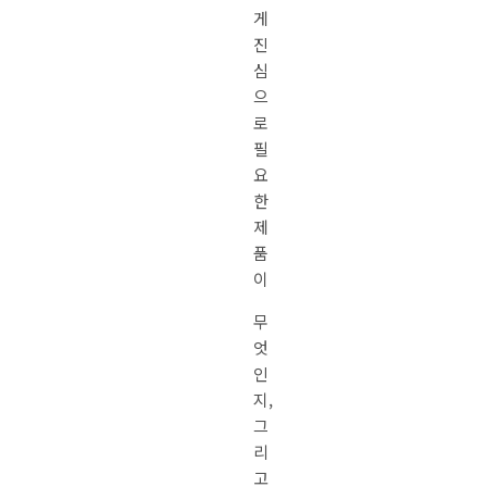
게
진
심
으
로
필
요
한
제
품
이
무
엇
인
지,
그
리
고