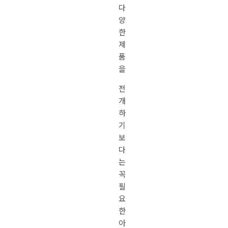
다
양
한
제
품
을
전
개
하
기
보
다
는
꼭
필
요
한
아