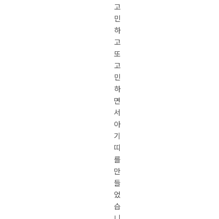
고
민
하
고
또
고
민
하
면
서
아
기
띠
를
만
들
었
습
니