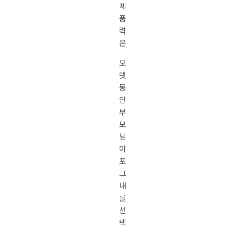
제
품
력
은
오
랫
동
안
부
모
님
이
포
그
내
를
선
택