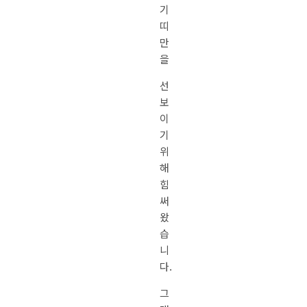
기
띠
만
을
선
보
이
기
위
해
힘
써
왔
습
니
다.
그