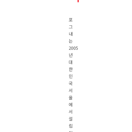
포
그
내
는
2005
년
대
한
민
국
서
울
에
서
설
립