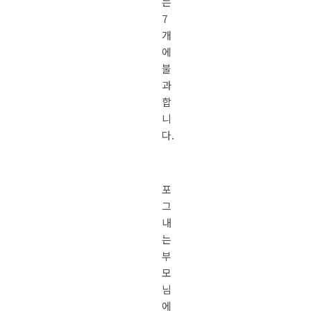
는
7
개
에
불
과
합
니
다.
포
그
내
는
부
모
님
에