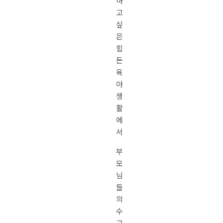
하
고
싶
은
힘
든
육
아
생
활
에
서
부
모
님
들
의
수
고