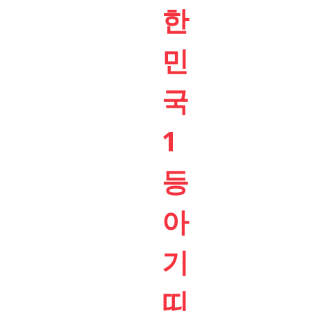
한
민
국
1
등
아
기
띠