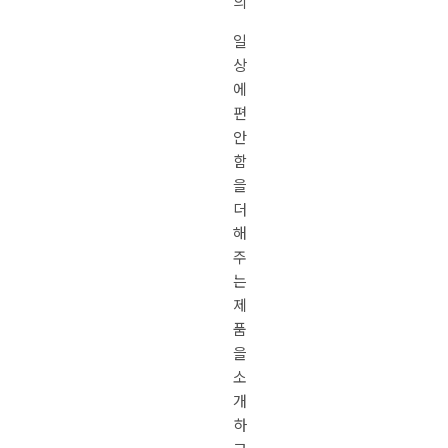
의
일
상
에
편
안
함
을
더
해
주
는
제
품
을
소
개
하