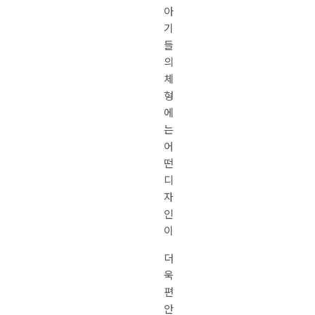
아
기
들
의
체
형
에
는
어
떤
디
자
인
이
더
욱
편
안