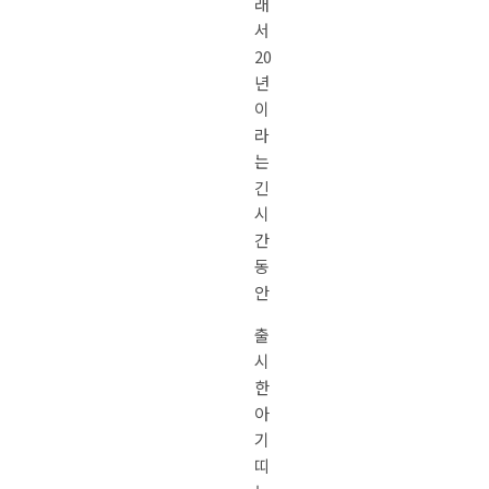
래
서
20
년
이
라
는
긴
시
간
동
안
출
시
한
아
기
띠