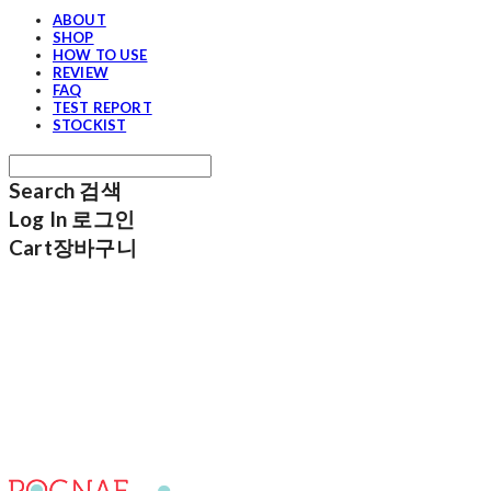
ABOUT
SHOP
HOW TO USE
REVIEW
FAQ
TEST REPORT
STOCKIST
Search
검색
Log In
로그인
Cart
장바구니
포그내