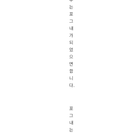
는
포
그
내
가
되
었
으
면
합
니
다.
포
그
내
는