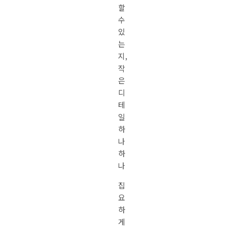
할
수
있
는
지,
작
은
디
테
일
하
나
하
나
집
요
하
게