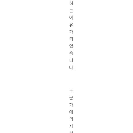
하
는
이
유
가
되
었
습
니
다.
누
군
가
에
의
지