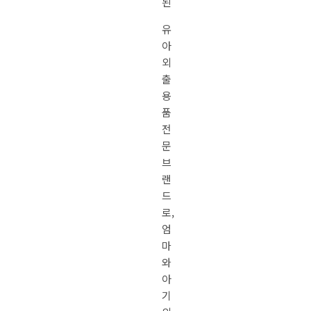
된
유
아
외
출
용
품
전
문
브
랜
드
로,
엄
마
와
아
기