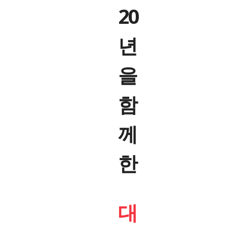
20
년
을
함
께
한
대