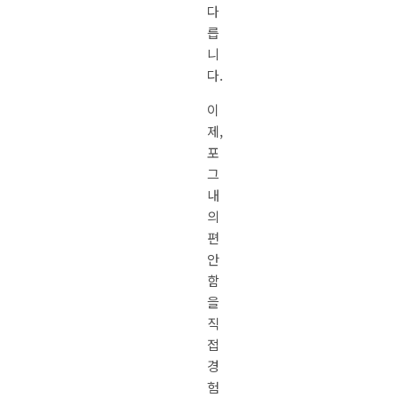
다
릅
니
다.
이
제,
포
그
내
의
편
안
함
을
직
접
경
험