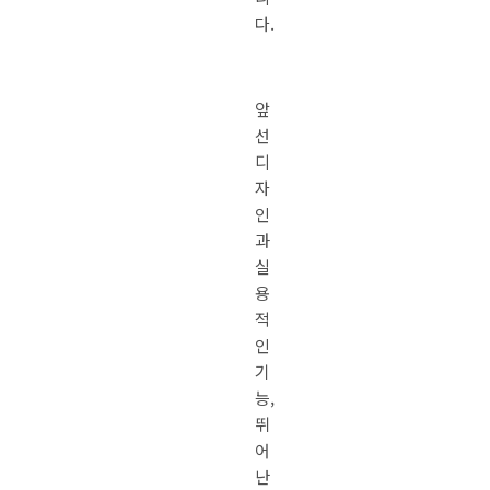
다.
앞
선
디
자
인
과
실
용
적
인
기
능,
뛰
어
난