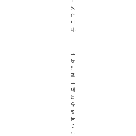
고
있
습
니
다.
그
동
안
포
그
내
는
유
행
을
쫓
아