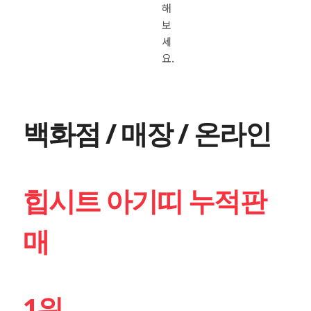
해
보
세
요.
백화점 / 매장 / 온라인
힙시트 아기띠 누적판
매
1위