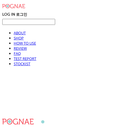
LOG IN
로그인
ABOUT
SHOP
HOW TO USE
REVIEW
FAQ
TEST REPORT
STOCKIST
포그내