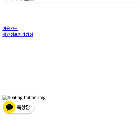
이용약관
개인정보처리방침
사업자정보확인
상호: (주)포그내 | 대표: 차복희 | 개인정보관리책임자: 채희준 | 전화: 1544-0374 | 이메
일: info@pognae.com
주소: 서울특별시 관악구 은천로 61, 은천누리에뜰 B1 | 사업자등록번호:
119-87-07157
|
통신판매:
2017-서울서초-1675
| 호스팅제공자: (주)식스샵