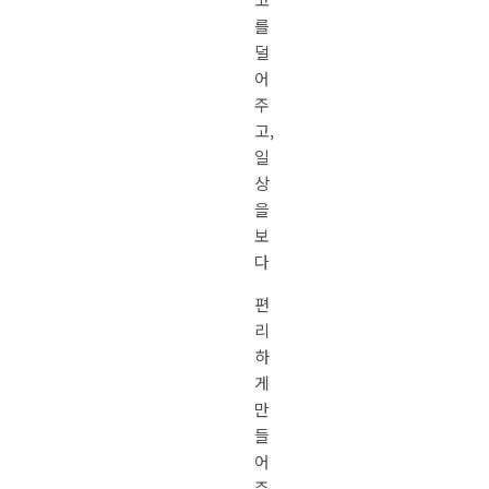
를
덜
어
주
고,
일
상
을
보
다
편
리
하
게
만
들
어
주