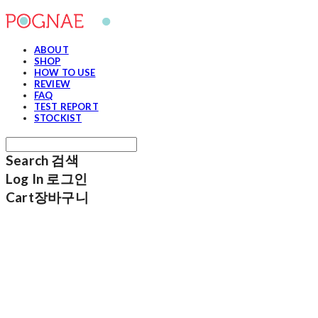
ABOUT
SHOP
HOW TO USE
REVIEW
FAQ
TEST REPORT
STOCKIST
Search
검색
Log In
로그인
Cart
장바구니
포그내