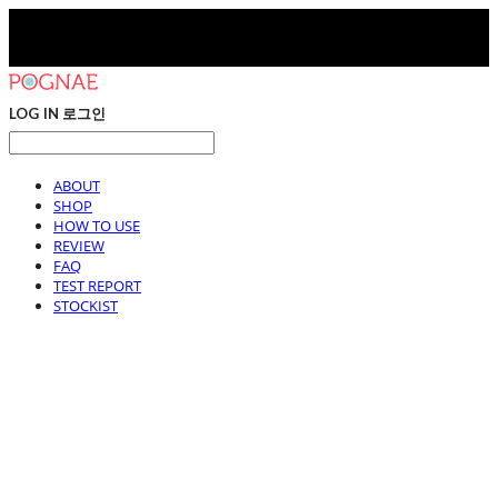
LOG IN
로그인
ABOUT
SHOP
HOW TO USE
REVIEW
FAQ
TEST REPORT
STOCKIST
포그내