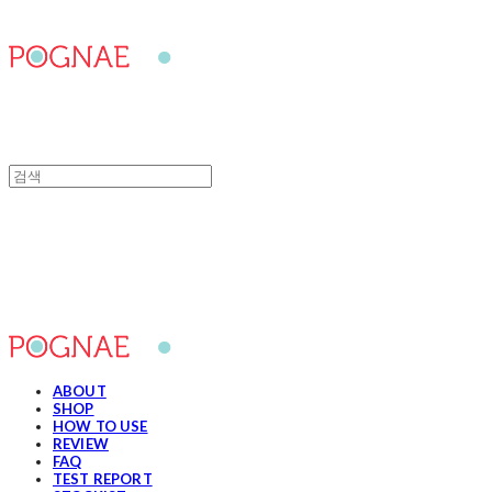
포그내
ABOUT
SHOP
HOW TO USE
REVIEW
FAQ
TEST REPORT