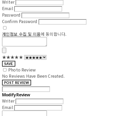
Writer
Email
Password
Confirm Password
개인정보 수집 및 이용
에 동의합니다.
★★★★★
SAVE
Photo Review
No Reviews Have Been Created.
POST REVIEW
Modify Review
Writer
Email