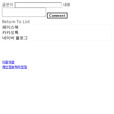
글쓴이
내용
Comment
Return To List
페이스북
카카오톡
네이버 블로그
이용약관
개인정보처리방침
사업자정보확인
상호: (주)포그내 | 대표: 차복희 | 개인정보관리책임자: 채희준 | 전화: 1544-0374 | 이메
일: info@pognae.com
주소: 서울특별시 관악구 은천로 61, 은천누리에뜰 B1 | 사업자등록번호:
119-87-07157
|
통신판매:
2017-서울서초-1675
| 호스팅제공자: (주)식스샵