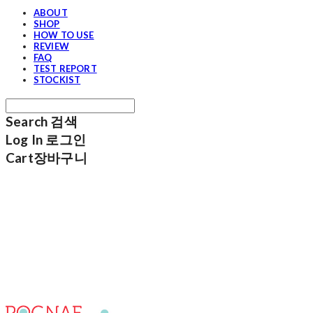
ABOUT
SHOP
HOW TO USE
REVIEW
FAQ
TEST REPORT
STOCKIST
Search
검색
Log In
로그인
Cart
장바구니
포그내