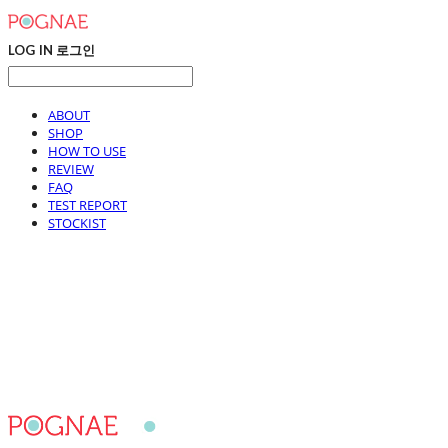
LOG IN
로그인
ABOUT
SHOP
HOW TO USE
REVIEW
FAQ
TEST REPORT
STOCKIST
포그내