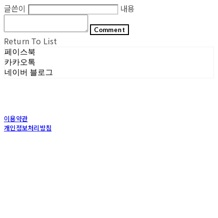
글쓴이
내용
Comment
Return To List
페이스북
카카오톡
네이버 블로그
이용약관
개인정보처리방침
사업자정보확인
상호: (주)포그내 | 대표: 차복희 | 개인정보관리책임자: 채희준 | 전화: 1544-0374 | 이메
일: info@pognae.com
주소: 서울특별시 관악구 은천로 61, 은천누리에뜰 B1 | 사업자등록번호:
119-87-07157
|
통신판매:
2017-서울서초-1675
| 호스팅제공자: (주)식스샵