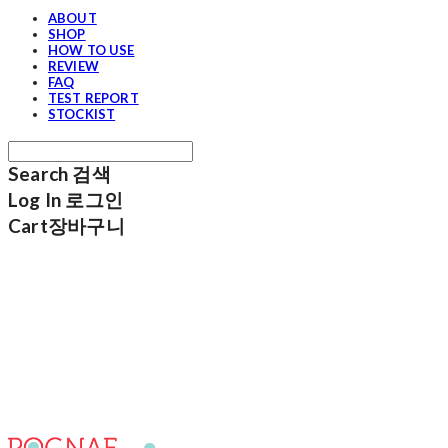
ABOUT
SHOP
HOW TO USE
REVIEW
FAQ
TEST REPORT
STOCKIST
Search
검색
Log In
로그인
Cart
장바구니
포그내