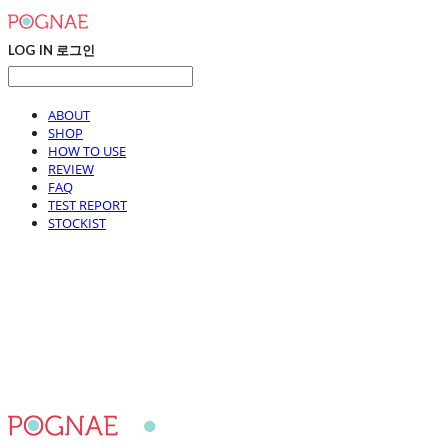
LOG IN
로그인
ABOUT
SHOP
HOW TO USE
REVIEW
FAQ
TEST REPORT
STOCKIST
포그내