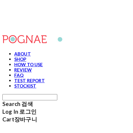
포그내
ABOUT
SHOP
HOW TO USE
REVIEW
FAQ
TEST REPORT
STOCKIST
Search
검색
Log In
로그인
Cart
장바구니