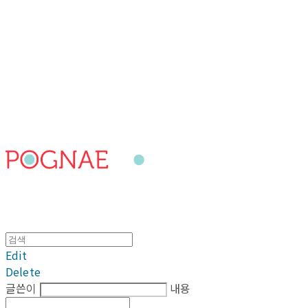
포그내
Edit
Delete
글쓴이
내용