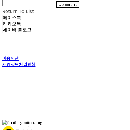
Comment
Return To List
페이스북
카카오톡
네이버 블로그
이용약관
개인정보처리방침
사업자정보확인
상호: (주)포그내 | 대표: 차복희 | 개인정보관리책임자: 채희준 | 전화: 1544-03
주소: 서울특별시 관악구 은천로 61, 은천누리에뜰 B1 | 사업자등록번호:
11