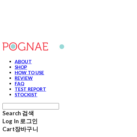
포그내
ABOUT
SHOP
HOW TO USE
REVIEW
FAQ
TEST REPORT
STOCKIST
Search
검색
Log In
로그인
Cart
장바구니