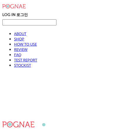
LOG IN
로그인
ABOUT
SHOP
HOW TO USE
REVIEW
FAQ
TEST REPORT
STOCKIST
포그내