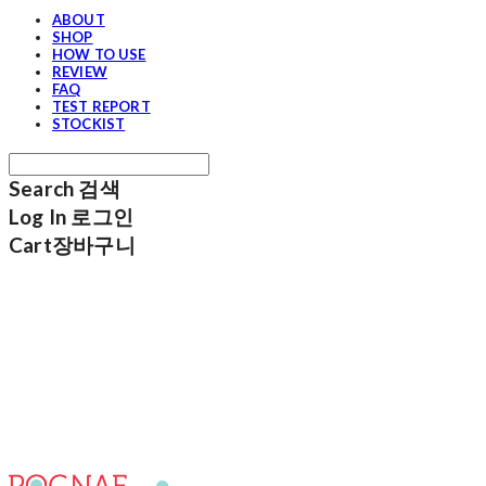
ABOUT
SHOP
HOW TO USE
REVIEW
FAQ
TEST REPORT
STOCKIST
Search
검색
Log In
로그인
Cart
장바구니
포그내