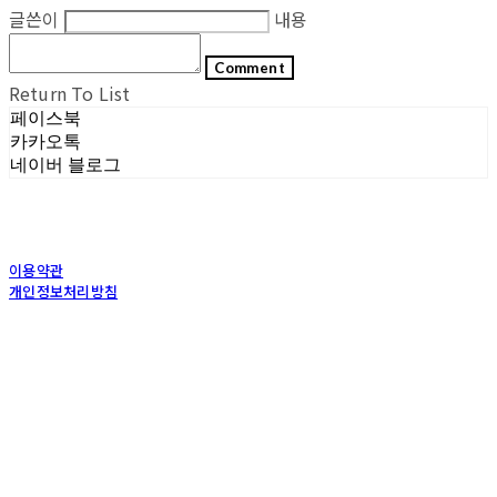
글쓴이
내용
Comment
Return To List
페이스북
카카오톡
네이버 블로그
이용약관
개인정보처리방침
사업자정보확인
상호: (주)포그내 | 대표: 차복희 | 개인정보관리책임자: 채희준 | 전화: 1544-0374 | 이메
일: info@pognae.com
주소: 서울특별시 관악구 은천로 61, 은천누리에뜰 B1 | 사업자등록번호:
119-87-07157
|
통신판매:
2017-서울서초-1675
| 호스팅제공자: (주)식스샵