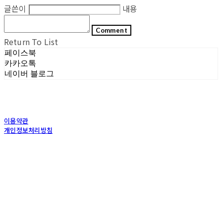
글쓴이
내용
Comment
Return To List
페이스북
카카오톡
네이버 블로그
이용약관
개인정보처리방침
사업자정보확인
상호: (주)포그내 | 대표: 차복희 | 개인정보관리책임자: 채희준 | 전화: 1544-0374 | 이메
일: info@pognae.com
주소: 서울특별시 관악구 은천로 61, 은천누리에뜰 B1 | 사업자등록번호:
119-87-07157
|
통신판매:
2017-서울서초-1675
| 호스팅제공자: (주)식스샵