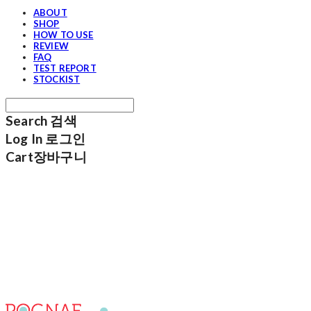
ABOUT
SHOP
HOW TO USE
REVIEW
FAQ
TEST REPORT
STOCKIST
Search
검색
Log In
로그인
Cart
장바구니
포그내