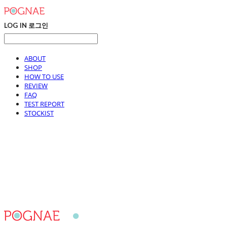
LOG IN
로그인
ABOUT
SHOP
HOW TO USE
REVIEW
FAQ
TEST REPORT
STOCKIST
포그내