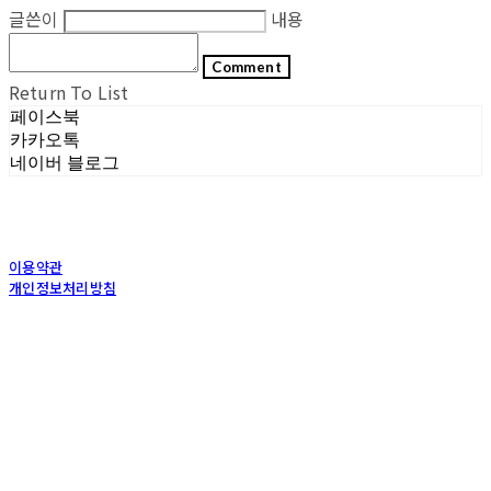
글쓴이
내용
Comment
Return To List
페이스북
카카오톡
네이버 블로그
이용약관
개인정보처리방침
사업자정보확인
상호: (주)포그내 | 대표: 차복희 | 개인정보관리책임자: 채희준 | 전화: 1544-0374 | 이메
일: info@pognae.com
주소: 서울특별시 관악구 은천로 61, 은천누리에뜰 B1 | 사업자등록번호:
119-87-07157
|
통신판매:
2017-서울서초-1675
| 호스팅제공자: (주)식스샵