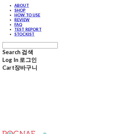
ABOUT
SHOP
HOW TO USE
REVIEW
FAQ
TEST REPORT
STOCKIST
Search
검색
Log In
로그인
Cart
장바구니
포그내