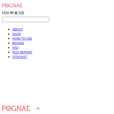
LOG IN
로그인
ABOUT
SHOP
HOW TO USE
REVIEW
FAQ
TEST REPORT
STOCKIST
포그내