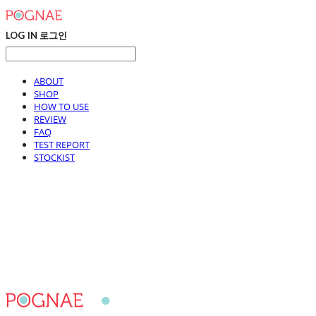
LOG IN
로그인
ABOUT
SHOP
HOW TO USE
REVIEW
FAQ
TEST REPORT
STOCKIST
포그내