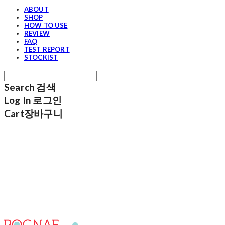
ABOUT
SHOP
HOW TO USE
REVIEW
FAQ
TEST REPORT
STOCKIST
Search
검색
Log In
로그인
Cart
장바구니
포그내