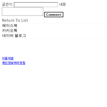
글쓴이
내용
Comment
Return To List
페이스북
카카오톡
네이버 블로그
이용약관
개인정보처리방침
사업자정보확인
상호: (주)포그내 | 대표: 차복희 | 개인정보관리책임자: 채희준 | 전화: 1544-0374 | 이메
일: info@pognae.com
주소: 서울특별시 관악구 은천로 61, 은천누리에뜰 B1 | 사업자등록번호:
119-87-07157
|
통신판매:
2017-서울서초-1675
| 호스팅제공자: (주)식스샵