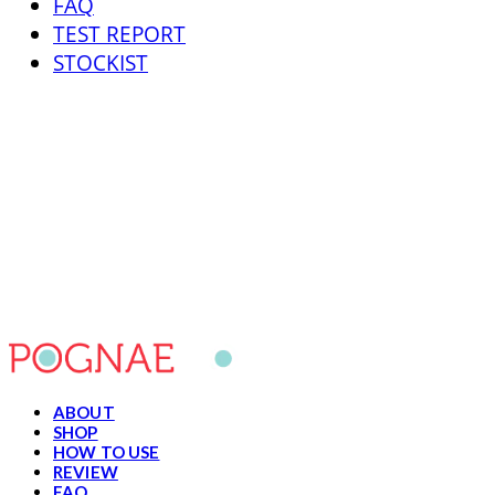
FAQ
TEST REPORT
STOCKIST
포그내
ABOUT
SHOP
HOW TO USE
REVIEW
FAQ