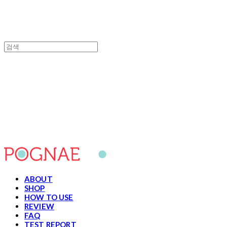
포그내
ABOUT
SHOP
HOW TO USE
REVIEW
FAQ
TEST REPORT