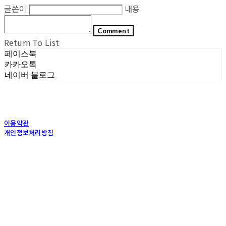
글쓴이
내용
Comment
Return To List
페이스북
카카오톡
네이버 블로그
이용약관
개인정보처리방침
사업자정보확인
상호: (주)포그내 | 대표: 차복희 | 개인정보관리책임자: 채희준 | 전화: 1544-0374 | 이메
일: info@pognae.com
주소: 서울특별시 관악구 은천로 61, 은천누리에뜰 B1 | 사업자등록번호:
119-87-07157
|
통신판매:
2017-서울서초-1675
| 호스팅제공자: (주)식스샵