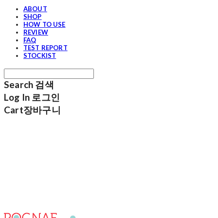
ABOUT
SHOP
HOW TO USE
REVIEW
FAQ
TEST REPORT
STOCKIST
Search
검색
Log In
로그인
Cart
장바구니
포그내