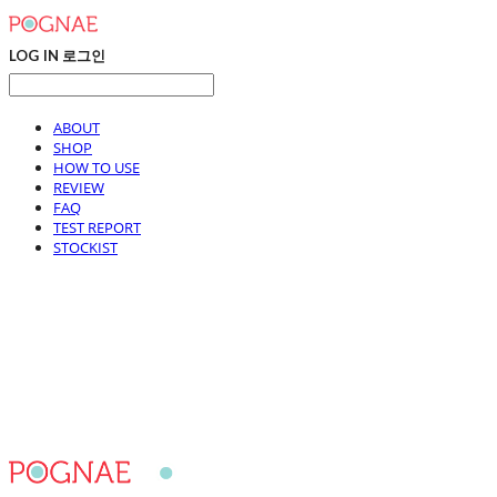
LOG IN
로그인
ABOUT
SHOP
HOW TO USE
REVIEW
FAQ
TEST REPORT
STOCKIST
포그내