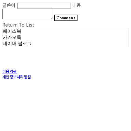
글쓴이
내용
Comment
Return To List
페이스북
카카오톡
네이버 블로그
이용약관
개인정보처리방침
사업자정보확인
상호: (주)포그내 | 대표: 차복희 | 개인정보관리책임자: 채희준 | 전화: 1544-0374 | 이메
일: info@pognae.com
주소: 서울특별시 관악구 은천로 61, 은천누리에뜰 B1 | 사업자등록번호:
119-87-07157
|
통신판매:
2017-서울서초-1675
| 호스팅제공자: (주)식스샵