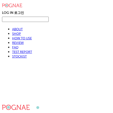
LOG IN
로그인
ABOUT
SHOP
HOW TO USE
REVIEW
FAQ
TEST REPORT
STOCKIST
포그내