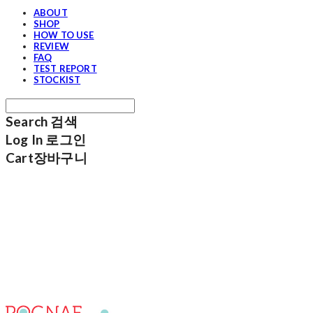
ABOUT
SHOP
HOW TO USE
REVIEW
FAQ
TEST REPORT
STOCKIST
Search
검색
Log In
로그인
Cart
장바구니
포그내