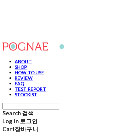
포그내
ABOUT
SHOP
HOW TO USE
REVIEW
FAQ
TEST REPORT
STOCKIST
Search
검색
Log In
로그인
Cart
장바구니