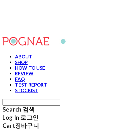
포그내
ABOUT
SHOP
HOW TO USE
REVIEW
FAQ
TEST REPORT
STOCKIST
Search
검색
Log In
로그인
Cart
장바구니