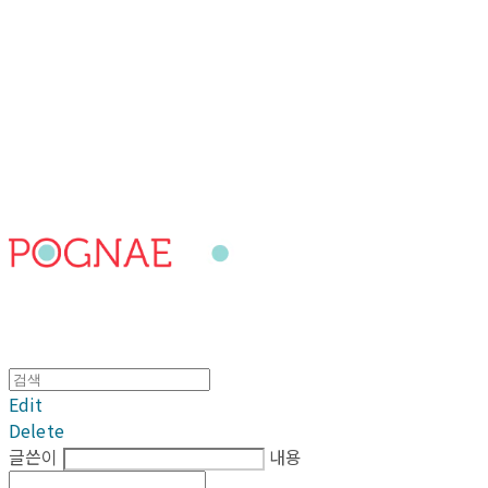
포그내
Edit
Delete
글쓴이
내용