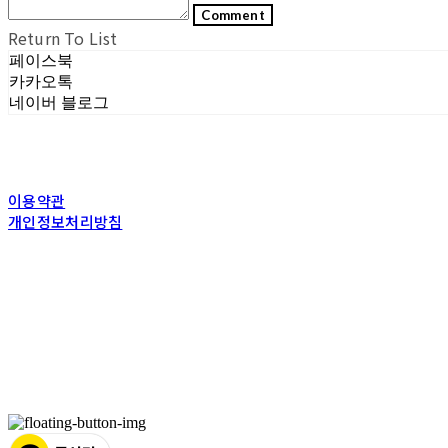
Comment
Return To List
페이스북
카카오톡
네이버 블로그
이용약관
개인정보처리방침
사업자정보확인
상호: (주)포그내 | 대표: 차복희 | 개인정보관리책임자: 채희준 | 전화: 1544-03
주소: 서울특별시 관악구 은천로 61, 은천누리에뜰 B1 | 사업자등록번호:
11