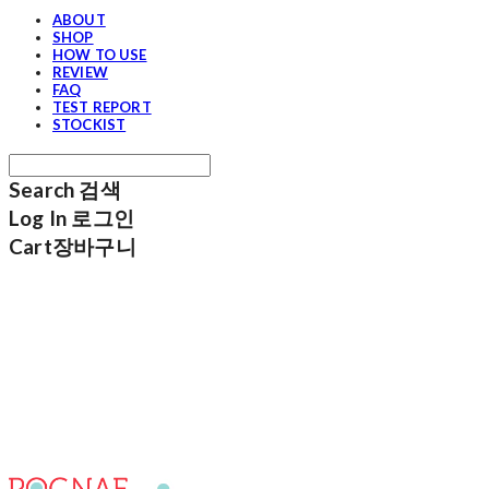
ABOUT
SHOP
HOW TO USE
REVIEW
FAQ
TEST REPORT
STOCKIST
Search
검색
Log In
로그인
Cart
장바구니
포그내