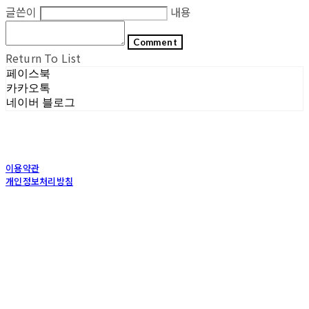
글쓴이
내용
Comment
Return To List
페이스북
카카오톡
네이버 블로그
이용약관
개인정보처리방침
사업자정보확인
상호: (주)포그내 | 대표: 차복희 | 개인정보관리책임자: 채희준 | 전화: 1544-0374 | 이메
일: info@pognae.com
주소: 서울특별시 관악구 은천로 61, 은천누리에뜰 B1 | 사업자등록번호:
119-87-07157
|
통신판매:
2017-서울서초-1675
| 호스팅제공자: (주)식스샵