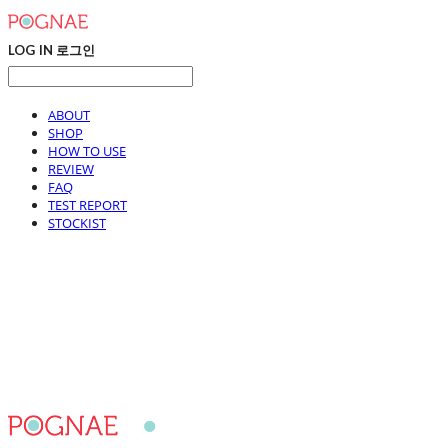
LOG IN
로그인
ABOUT
SHOP
HOW TO USE
REVIEW
FAQ
TEST REPORT
STOCKIST
포그내