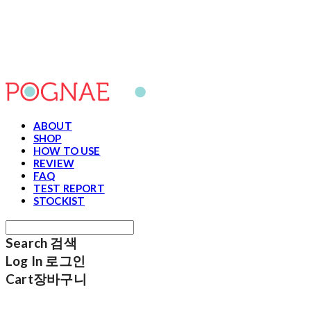
포그내
ABOUT
SHOP
HOW TO USE
REVIEW
FAQ
TEST REPORT
STOCKIST
Search
검색
Log In
로그인
Cart
장바구니