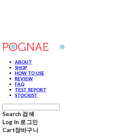
포그내
ABOUT
SHOP
HOW TO USE
REVIEW
FAQ
TEST REPORT
STOCKIST
Search
검색
Log In
로그인
Cart
장바구니