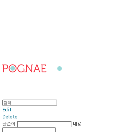
포그내
Edit
Delete
글쓴이
내용