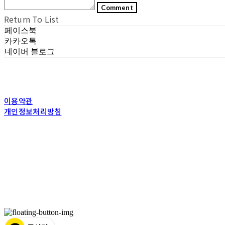
Comment
Return To List
페이스북
카카오톡
네이버 블로그
이용약관
개인정보처리방침
사업자정보확인
상호: (주)포그내 | 대표: 차복희 | 개인정보관리책임자: 채희준 | 전화: 1544-03
주소: 서울특별시 관악구 은천로 61, 은천누리에뜰 B1 | 사업자등록번호:
11