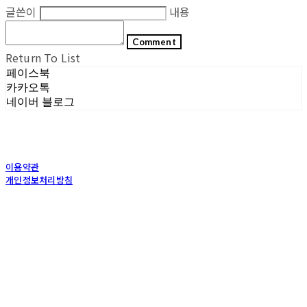
글쓴이
내용
Comment
Return To List
페이스북
카카오톡
네이버 블로그
이용약관
개인정보처리방침
사업자정보확인
상호: (주)포그내 | 대표: 차복희 | 개인정보관리책임자: 채희준 | 전화: 1544-0374 | 이메
일: info@pognae.com
주소: 서울특별시 관악구 은천로 61, 은천누리에뜰 B1 | 사업자등록번호:
119-87-07157
|
통신판매:
2017-서울서초-1675
| 호스팅제공자: (주)식스샵