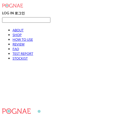
LOG IN
로그인
ABOUT
SHOP
HOW TO USE
REVIEW
FAQ
TEST REPORT
STOCKIST
포그내