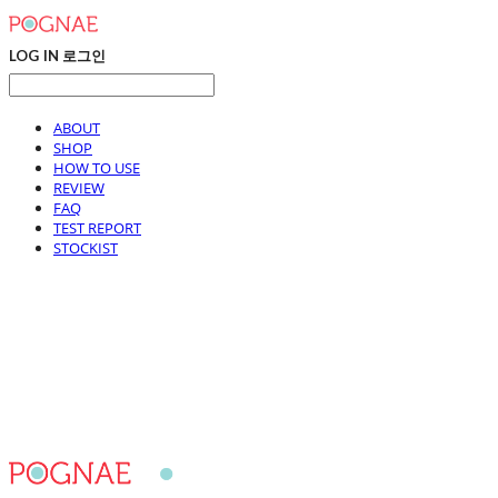
LOG IN
로그인
ABOUT
SHOP
HOW TO USE
REVIEW
FAQ
TEST REPORT
STOCKIST
포그내