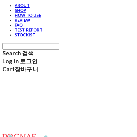
ABOUT
SHOP
HOW TO USE
REVIEW
FAQ
TEST REPORT
STOCKIST
Search
검색
Log In
로그인
Cart
장바구니
포그내