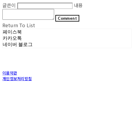
글쓴이
내용
Comment
Return To List
페이스북
카카오톡
네이버 블로그
이용약관
개인정보처리방침
사업자정보확인
상호: (주)포그내 | 대표: 차복희 | 개인정보관리책임자: 채희준 | 전화: 1544-0374 | 이메
일: info@pognae.com
주소: 서울특별시 관악구 은천로 61, 은천누리에뜰 B1 | 사업자등록번호:
119-87-07157
|
통신판매:
2017-서울서초-1675
| 호스팅제공자: (주)식스샵