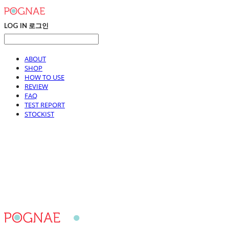
LOG IN
로그인
ABOUT
SHOP
HOW TO USE
REVIEW
FAQ
TEST REPORT
STOCKIST
포그내