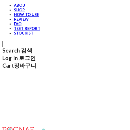
ABOUT
SHOP
HOW TO USE
REVIEW
FAQ
TEST REPORT
STOCKIST
Search
검색
Log In
로그인
Cart
장바구니
포그내