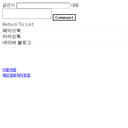
글쓴이
내용
Comment
Return To List
페이스북
카카오톡
네이버 블로그
이용약관
개인정보처리방침
사업자정보확인
상호: (주)포그내 | 대표: 차복희 | 개인정보관리책임자: 채희준 | 전화: 1544-0374 | 이메
일: info@pognae.com
주소: 서울특별시 관악구 은천로 61, 은천누리에뜰 B1 | 사업자등록번호:
119-87-07157
|
통신판매:
2017-서울서초-1675
| 호스팅제공자: (주)식스샵