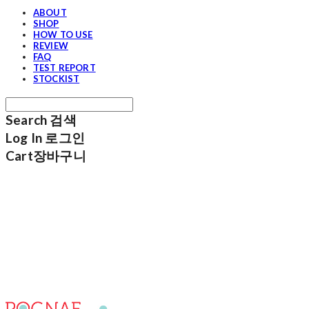
ABOUT
SHOP
HOW TO USE
REVIEW
FAQ
TEST REPORT
STOCKIST
Search
검색
Log In
로그인
Cart
장바구니
포그내