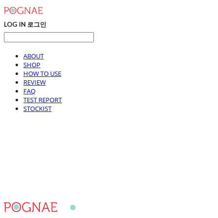
LOG IN
로그인
ABOUT
SHOP
HOW TO USE
REVIEW
FAQ
TEST REPORT
STOCKIST
포그내