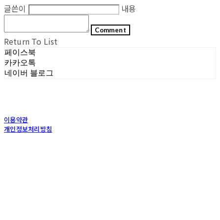
글쓴이
내용
Comment
Return To List
페이스북
카카오톡
네이버 블로그
이용약관
개인정보처리방침
사업자정보확인
상호: (주)포그내 | 대표: 차복희 | 개인정보관리책임자: 채희준 | 전화: 1544-0374 | 이메
일: info@pognae.com
주소: 서울특별시 관악구 은천로 61, 은천누리에뜰 B1 | 사업자등록번호:
119-87-07157
|
통신판매:
2017-서울서초-1675
| 호스팅제공자: (주)식스샵