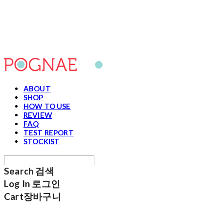
포그내
ABOUT
SHOP
HOW TO USE
REVIEW
FAQ
TEST REPORT
STOCKIST
Search
검색
Log In
로그인
Cart
장바구니