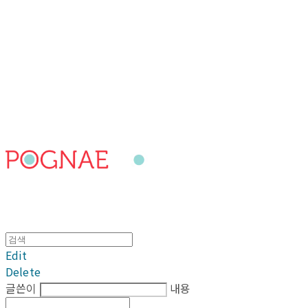
포그내
Edit
Delete
글쓴이
내용