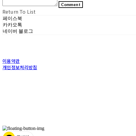
Comment
Return To List
페이스북
카카오톡
네이버 블로그
이용약관
개인정보처리방침
사업자정보확인
상호: (주)포그내 | 대표: 차복희 | 개인정보관리책임자: 채희준 | 전화: 1544-03
주소: 서울특별시 관악구 은천로 61, 은천누리에뜰 B1 | 사업자등록번호:
11