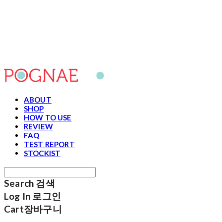
포그내
ABOUT
SHOP
HOW TO USE
REVIEW
FAQ
TEST REPORT
STOCKIST
Search
검색
Log In
로그인
Cart
장바구니