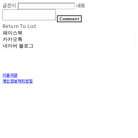
글쓴이
내용
Comment
Return To List
페이스북
카카오톡
네이버 블로그
이용약관
개인정보처리방침
사업자정보확인
상호: (주)포그내 | 대표: 차복희 | 개인정보관리책임자: 채희준 | 전화: 1544-0374 | 이메
일: info@pognae.com
주소: 서울특별시 관악구 은천로 61, 은천누리에뜰 B1 | 사업자등록번호:
119-87-07157
|
통신판매:
2017-서울서초-1675
| 호스팅제공자: (주)식스샵