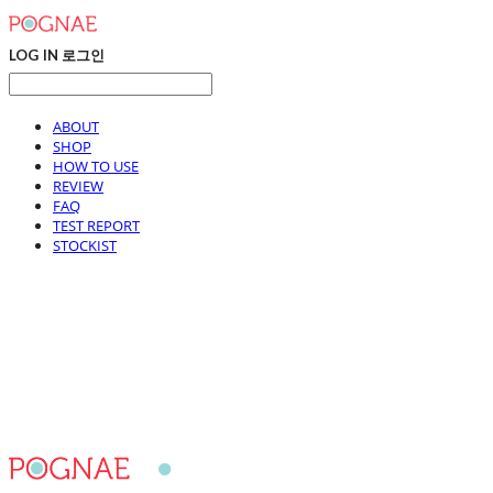
LOG IN
로그인
ABOUT
SHOP
HOW TO USE
REVIEW
FAQ
TEST REPORT
STOCKIST
포그내