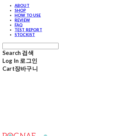
ABOUT
SHOP
HOW TO USE
REVIEW
FAQ
TEST REPORT
STOCKIST
Search
검색
Log In
로그인
Cart
장바구니
포그내