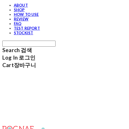
ABOUT
SHOP
HOW TO USE
REVIEW
FAQ
TEST REPORT
STOCKIST
Search
검색
Log In
로그인
Cart
장바구니
포그내