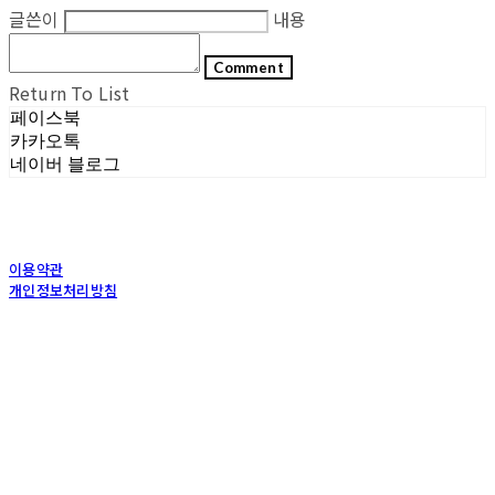
글쓴이
내용
Comment
Return To List
페이스북
카카오톡
네이버 블로그
이용약관
개인정보처리방침
사업자정보확인
상호: (주)포그내 | 대표: 차복희 | 개인정보관리책임자: 채희준 | 전화: 1544-0374 | 이메
일: info@pognae.com
주소: 서울특별시 관악구 은천로 61, 은천누리에뜰 B1 | 사업자등록번호:
119-87-07157
|
통신판매:
2017-서울서초-1675
| 호스팅제공자: (주)식스샵