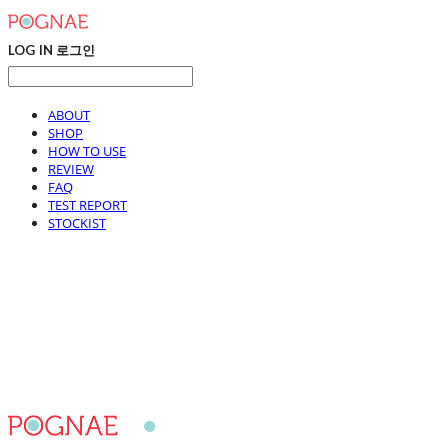
LOG IN
로그인
ABOUT
SHOP
HOW TO USE
REVIEW
FAQ
TEST REPORT
STOCKIST
포그내