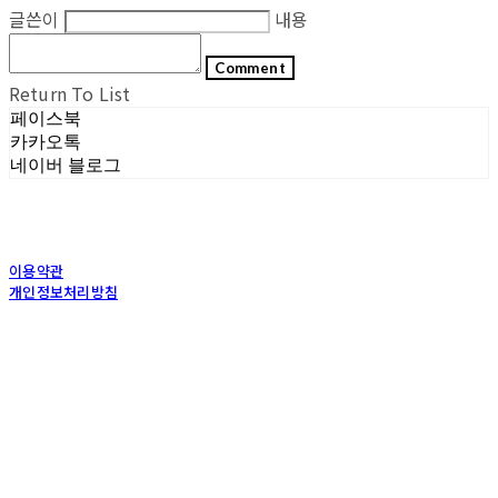
글쓴이
내용
Comment
Return To List
페이스북
카카오톡
네이버 블로그
이용약관
개인정보처리방침
사업자정보확인
상호: (주)포그내 | 대표: 차복희 | 개인정보관리책임자: 채희준 | 전화: 1544-0374 | 이메
일: info@pognae.com
주소: 서울특별시 관악구 은천로 61, 은천누리에뜰 B1 | 사업자등록번호:
119-87-07157
|
통신판매:
2017-서울서초-1675
| 호스팅제공자: (주)식스샵