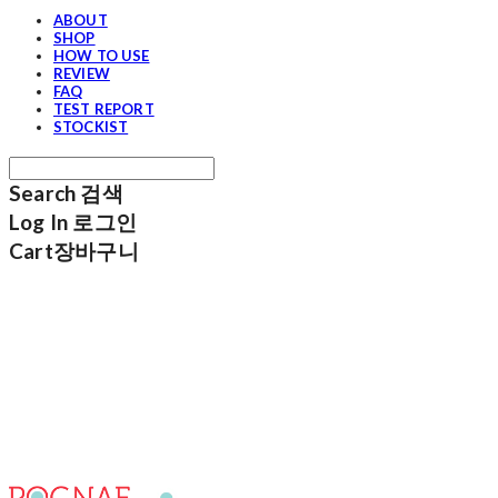
ABOUT
SHOP
HOW TO USE
REVIEW
FAQ
TEST REPORT
STOCKIST
Search
검색
Log In
로그인
Cart
장바구니
포그내