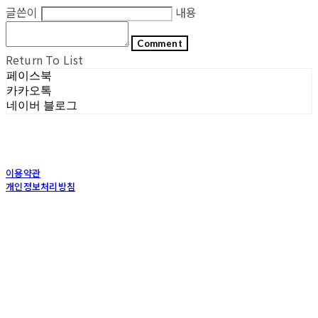
글쓴이
내용
Comment
Return To List
페이스북
카카오톡
네이버 블로그
이용약관
개인정보처리방침
사업자정보확인
상호: (주)포그내 | 대표: 차복희 | 개인정보관리책임자: 채희준 | 전화: 1544-0374 | 이메
일: info@pognae.com
주소: 서울특별시 관악구 은천로 61, 은천누리에뜰 B1 | 사업자등록번호:
119-87-07157
|
통신판매:
2017-서울서초-1675
| 호스팅제공자: (주)식스샵