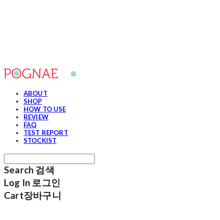
포그내
ABOUT
SHOP
HOW TO USE
REVIEW
FAQ
TEST REPORT
STOCKIST
Search
검색
Log In
로그인
Cart
장바구니