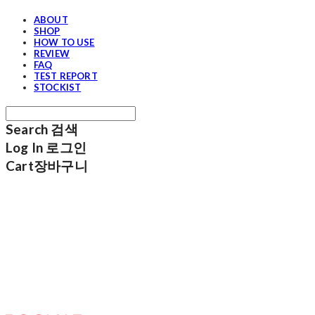
ABOUT
SHOP
HOW TO USE
REVIEW
FAQ
TEST REPORT
STOCKIST
Search
검색
Log In
로그인
Cart
장바구니
포그내