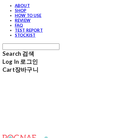
ABOUT
SHOP
HOW TO USE
REVIEW
FAQ
TEST REPORT
STOCKIST
Search
검색
Log In
로그인
Cart
장바구니
포그내