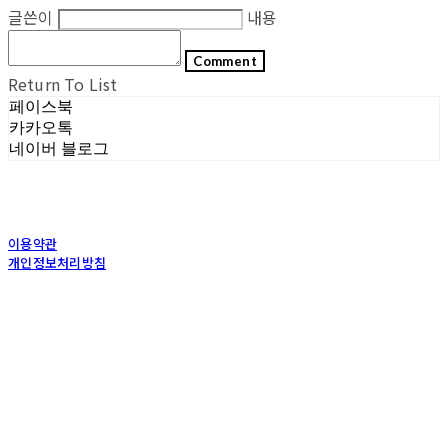
글쓴이
내용
Comment
Return To List
페이스북
카카오톡
네이버 블로그
이용약관
개인정보처리방침
사업자정보확인
상호: (주)포그내 | 대표: 차복희 | 개인정보관리책임자: 채희준 | 전화: 1544-0374 | 이메
일: info@pognae.com
주소: 서울특별시 관악구 은천로 61, 은천누리에뜰 B1 | 사업자등록번호:
119-87-07157
|
통신판매:
2017-서울서초-1675
| 호스팅제공자: (주)식스샵