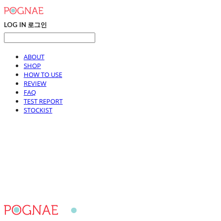
LOG IN
로그인
ABOUT
SHOP
HOW TO USE
REVIEW
FAQ
TEST REPORT
STOCKIST
포그내