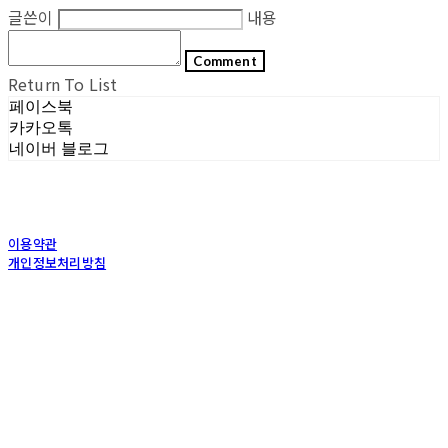
글쓴이
내용
Comment
Return To List
페이스북
카카오톡
네이버 블로그
이용약관
개인정보처리방침
사업자정보확인
상호: (주)포그내 | 대표: 차복희 | 개인정보관리책임자: 채희준 | 전화: 1544-0374 | 이메
일: info@pognae.com
주소: 서울특별시 관악구 은천로 61, 은천누리에뜰 B1 | 사업자등록번호:
119-87-07157
|
통신판매:
2017-서울서초-1675
| 호스팅제공자: (주)식스샵