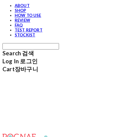
ABOUT
SHOP
HOW TO USE
REVIEW
FAQ
TEST REPORT
STOCKIST
Search
검색
Log In
로그인
Cart
장바구니
포그내