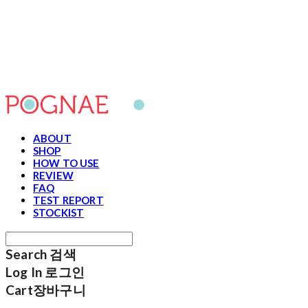
포그내
ABOUT
SHOP
HOW TO USE
REVIEW
FAQ
TEST REPORT
STOCKIST
Search
검색
Log In
로그인
Cart
장바구니