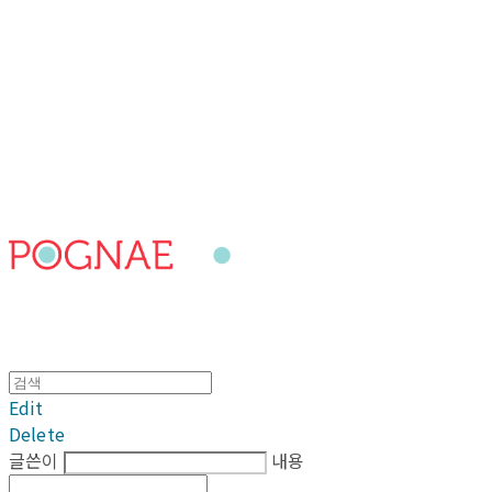
포그내
Edit
Delete
글쓴이
내용