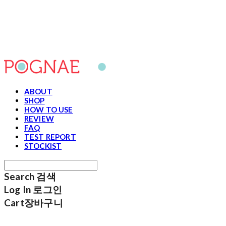
포그내
ABOUT
SHOP
HOW TO USE
REVIEW
FAQ
TEST REPORT
STOCKIST
Search
검색
Log In
로그인
Cart
장바구니