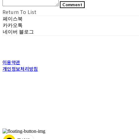
Comment
Return To List
페이스북
카카오톡
네이버 블로그
이용약관
개인정보처리방침
사업자정보확인
상호: (주)포그내 | 대표: 차복희 | 개인정보관리책임자: 채희준 | 전화: 1544-03
주소: 서울특별시 관악구 은천로 61, 은천누리에뜰 B1 | 사업자등록번호:
11